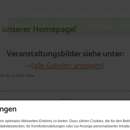
August-Schärttner-Straße 21 | 63452 Hanau | 
ie
Unser Team
Termine
Meldungen
Bi
f unserer Homepage!
Veranstaltungsbilder siehe unter:
->[
alle Galerien anzeigen
]
tner-Str. 21, 63452 Hanau
--------------------------------------------------------------------------
-----
ungen
ngszeiten und Vermietung Verei
n optimales Webseiten-Erlebnis zu bieten. Dazu zählen Cookies, die für den Betri
tatistikzwecken, für Komforteinstellungen oder zur Anzeige personalisierter Inhalt