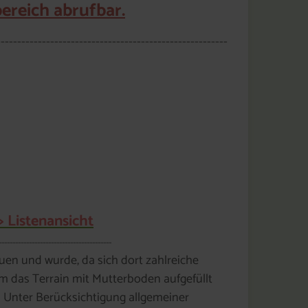
reich abrufbar.
--------------------------------------------------------
> Listenansicht
-----------------------------------------
en und wurde, da sich dort zahlreiche
m das Terrain mit Mutterboden aufgefüllt
 Unter Berücksichtigung allgemeiner