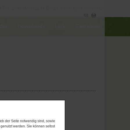
Tel.: 06181 6107257 | Email:
altemay@t-online.de
lder
Downloads
Link
Gästebuch
--------------------------------------------------------
nsheim
eb der Seite notwendig sind, sowie
e genutzt werden. Sie können selbst