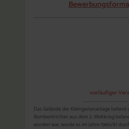
Bewerbungsformala
-------------------------------------------------------
vorläufiger Ver
----------------------------------------
Das Gelände der Kleingartenanlage befand 
Bombentrichter aus dem 2. Weltkrieg befan
worden war, wurde es im Jahre 1960/61 durc