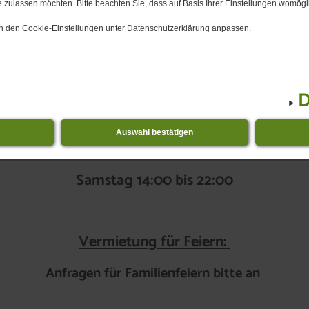
 zulassen möchten. Bitte beachten Sie, dass auf Basis Ihrer Einstellungen womögli
Zur Info:
 in den Cookie-Einstellungen unter Datenschutzerklärung anpassen.
Öffnungszeiten der Wirtschaft:
D
Mittwochs 17:00 bis 22:00
Auswahl bestätigen
Freitags 18:00 bis 22:00
Samstag 14:00 bis 22:00
Vermietung für Feiern:
Anfragen für Familienfeiern bitte an