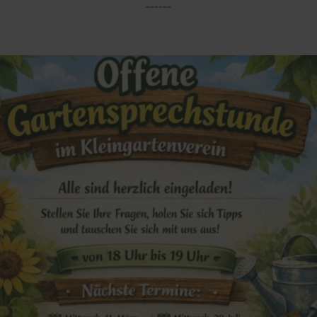
------